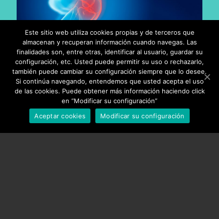
Este sitio web utiliza cookies propias y de terceros que
almacenan y recuperan información cuando navegas. Las
finalidades son, entre otras, identificar al usuario, guardar su
configuración, etc. Usted puede permitir su uso o rechazarlo,
SÍNTOMAS DE LA LESIÓN DEL
también puede cambiar su configuración siempre que lo desee.
CARTÍLAGO
Si continúa navegando, entendemos que usted acepta el uso
de las cookies. Puede obtener más información haciendo click
en “Modificar su configuración”
Los
síntomas
de una lesión de cartílago cuentan con la
particularidad de
no ser proporcionales al tamaño del
Aceptar cookies
Modificar su configuración
daño
, de manera que una lesión pequeña puede causar un
gran dolor y viceversa:
El dolor se manifiesta durante el movimiento y, en
especial, en los movimientos de flexión como ponerse de
cuclillas.
Es frecuente que el único síntoma que aparezca sea
el derrame (hinchazón) intermitente
.